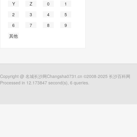
Y
Z
0
1
2
3
4
5
6
7
8
9
其他
Copyright @
名城长沙网Changsha0731.cn
©2008-2025
长沙百科网
Processed in 12.173847 second(s), 6 queries.