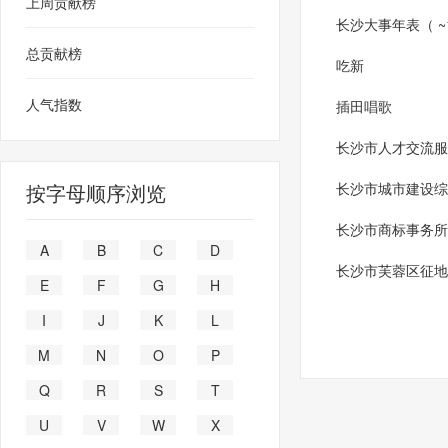
上周贡献榜
长沙大事年表（ ~1
总贡献榜
吃新
人气指数
插田唱歌
长沙市人才交流服
按字母顺序浏览
长沙市城市建设综
长沙市商标事务所
A
B
C
D
长沙市芙蓉区征地
E
F
G
H
I
J
K
L
M
N
O
P
Q
R
S
T
U
V
W
X