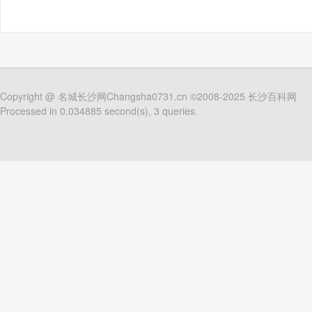
Copyright @
名城长沙网Changsha0731.cn
©2008-2025
长沙百科网
Processed in 0.034885 second(s), 3 queries.