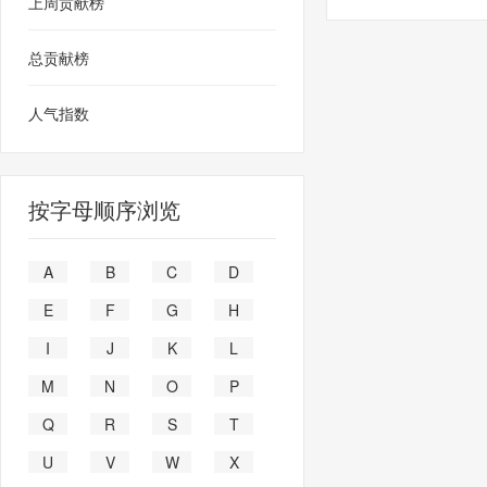
上周贡献榜
总贡献榜
人气指数
按字母顺序浏览
A
B
C
D
E
F
G
H
I
J
K
L
M
N
O
P
Q
R
S
T
U
V
W
X