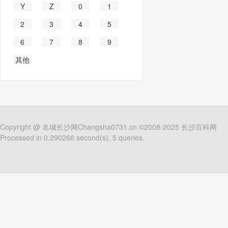
Y
Z
0
1
2
3
4
5
6
7
8
9
其他
Copyright @
名城长沙网Changsha0731.cn
©2008-2025
长沙百科网
Processed in 0.290266 second(s), 5 queries.