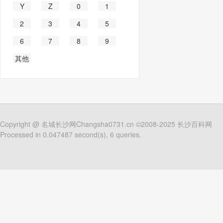
Y
Z
0
1
2
3
4
5
6
7
8
9
其他
Copyright @
名城长沙网Changsha0731.cn
©2008-2025
长沙百科网
Processed in 0.047487 second(s), 6 queries.