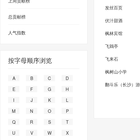
上周贡献榜
发丝百页
总贡献榜
伏汁甜酒
人气指数
枫林宾馆
飞鴳亭
按字母顺序浏览
飞来石
枫树山小学
A
B
C
D
翻斗乐（长沙）游
E
F
G
H
I
J
K
L
M
N
O
P
Q
R
S
T
U
V
W
X