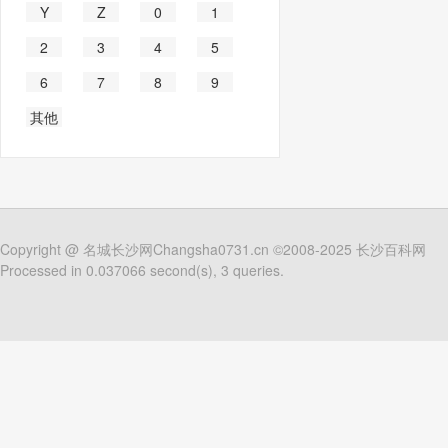
Y
Z
0
1
2
3
4
5
6
7
8
9
其他
Copyright @
名城长沙网Changsha0731.cn
©2008-2025
长沙百科网
Processed in 0.037066 second(s), 3 queries.