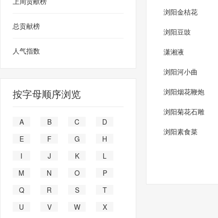
上周贡献榜
浏阳金桔花
总贡献榜
浏阳豆豉
人气指数
潇湘液
浏阳河小曲
按字母顺序浏览
浏阳烟花鞭炮
浏阳菊花石雕
A
B
C
D
浏阳素食菜
E
F
G
H
I
J
K
L
M
N
O
P
Q
R
S
T
U
V
W
X