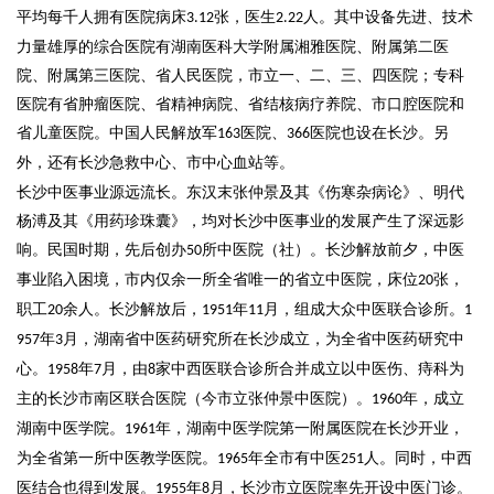
平均每千人拥有医院病床
张，医生
人。其中设备先进、技术
3.12
2.22
力量雄厚的综合医院有湖南医科大学附属湘雅医院、附属第二医
院、附属第三医院、省人民医院，市立一、二、三、四医院；专科
医院有省肿瘤医院、省精神病院、省结核病疗养院、市口腔医院和
省儿童医院。中国人民解放军
医院、
医院也设在长沙。另
163
366
外，还有长沙急救中心、市中心血站等。
长沙中医事业源远流长。东汉末张仲景及其《伤寒杂病论》、明代
杨溥及其《用药珍珠囊》，均对长沙中医事业的发展产生了深远影
响。民国时期，先后创办
所中医院（社）。长沙解放前夕，中医
50
事业陷入困境，市内仅余一所全省唯一的省立中医院，床位
张，
20
职工
余人。长沙解放后，
年
月，组成大众中医联合诊所。
20
1951
11
1
年
月，湖南省中医药研究所在长沙成立，为全省中医药研究中
957
3
心。
年
月，由
家中西医联合诊所合并成立以中医伤、痔科为
1958
7
8
主的长沙市南区联合医院（今市立张仲景中医院）。
年，成立
1960
湖南中医学院。
年，湖南中医学院第一附属医院在长沙开业，
1961
为全省第一所中医教学医院。
年全市有中医
人。同时，中西
1965
251
医结合也得到发展。
年
月，长沙市立医院率先开设中医门诊。
1955
8