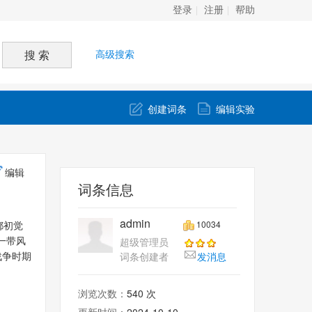
登录
注册
帮助
高级搜索
创建词条
编辑实验
编辑
词条信息
admin
10034
都初觉
超级管理员
一带风
词条创建者
发消息
战争时期
浏览次数：
540 次