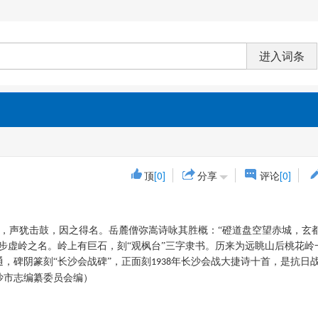
顶
[0]
分享
评论
[0]
，声犹击鼓，因之得名。岳麓僧弥嵩诗咏其胜概：
“磴道盘空望赤城，玄
步虚岭之名。岭上有巨石，刻“观枫台”三字隶书。历来为远眺山后桃花岭
，碑阴篆刻“长沙会战碑”，正面刻
年长沙会战大捷诗十首，是抗日
1938
长沙市志编纂委员会编）