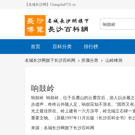
【名城长沙网】Changsha0731.cn
首页
百科分类
排行榜
名城长沙网旗下长沙百科网
> 所属分类 >
山岭峰洞
响鼓岭
响鼓岭
响鼓岭，位于岳麓山的云麓宫后，游人以步履之
步虚声，咚咚云外随人足，响鼓应知不浪名。”因而又有
光之最佳所在。岭上建有一六方凉亭，岭北端立石碑一通
重要文物。
（原载1997年11月出版《长沙百科全书》
来源：名城长沙网旗下长沙百科网