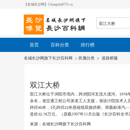
【名城长沙网】Changsha0731.cn
首页
百科分类
排行榜
名城长沙网旗下长沙百科网
> 所属分类 >
道路桥隧
双江大桥
双江大桥位于浏阳市境内，跨浏阳河支流大溪河。
1976
余名，省交通工程公司派老工人支援，省设计院技术人
跨径
米，
孔跨径
米悬链线双曲拱桥。荷载标准汽—
40
1
22
造价
万元。
（原载1997年11月出版《长沙百科全
32.76
来源：名城长沙网旗下长沙百科网