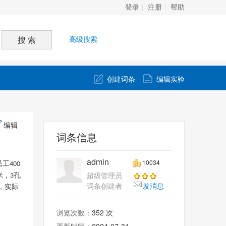
登录
注册
帮助
高级搜索
创建词条
编辑实验
编辑
词条信息
admin
10034
民工
400
超级管理员
米，
孔
3
词条创建者
发消息
，实际
浏览次数：
352 次