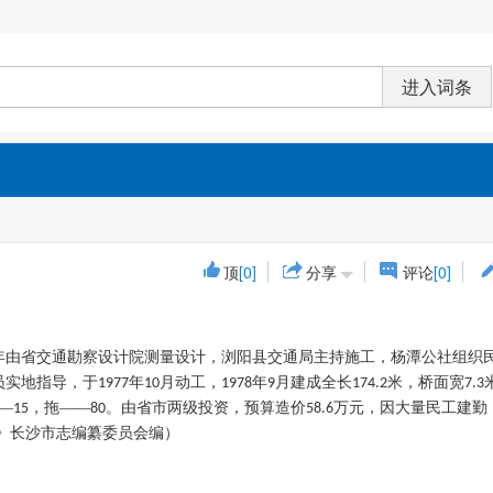
顶
[0]
分享
评论
[0]
年由省交通勘察设计院测量设计，浏阳县交通局主持施工，杨潭公社组织
员实地指导，于
年
月动工，
年
月建成全长
米，桥面宽
1977
10
1978
9
174.2
7.3
—
，拖——
。由省市两级投资，预算造价
万元，因大量民工建勤
15
80
58.6
书》长沙市志编纂委员会编）