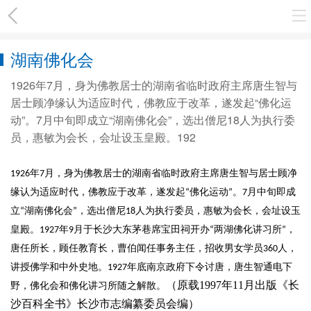
湖南佛化会
1926年7月，身为佛教居士的湖南省临时政府主席唐生智与
居士顾净缘认为适应时代，佛教应于改革，遂发起“佛化运
动”。7月中旬即成立“湖南佛化会”，选出僧尼18人为执行委
员，惠敏为会长，会址设玉皇殿。192
年
月，身为佛教居士的湖南省临时政府主席唐生智与居士顾净
1926
7
缘认为适应时代，佛教应于改革，遂发起
佛化运动
。
月中
旬
即成
“
”
7
立
湖南佛化会
，选出僧尼
人为执行委员，惠敏为会长，会址设玉
“
”
18
皇殿。
年
月于长沙大东茅巷席宝田祠开办
两湖佛化讲习所
，
1927
9
“
”
唐任所长，顾任教育长，曹伯闻任事务主任，招收男女学员
人，
360
讲授佛学和中外史地。
年底南京政府下令讨唐，唐生智通电下
1927
（原载1997年11月出版《长
野，佛化会和佛化讲习所随之解散。
沙百科全书》长沙市志编纂委员会编）