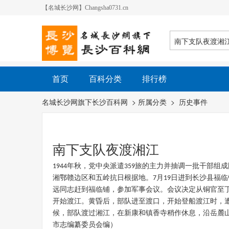
【名城长沙网】Changsha0731.cn
首页
百科分类
排行榜
名城长沙网旗下长沙百科网
> 所属分类 >
历史事件
南下支队夜渡湘江
年秋，党中央派遣
旅的主力并抽调一批干部组成
1944
359
湘鄂赣边区和五岭抗日根据地。
月
日进到长沙县福临
7
19
远同志赶到福临铺，参加军事会议。会议决定从铜官至
开始渡江。黄昏后，部队进至渡口，开始登船渡江时，
候，部队渡过湘江，在新康和镇香寺稍作休息，沿岳麓
市志编纂委员会编）