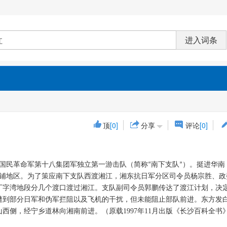
顶
[0]
分享
评论
[0]
国民革命军第十八集团军独立第一游击队（简称
南下支队
）。挺进华南
“
”
铺地区。为了策应南下支队西渡湘江，湘东抗日军分区司令员杨宗胜、政
丁字湾地段分几个渡口渡过湘江。支队副司令员郭鹏传达了渡江计划，决
遭到部分日军和伪军拦阻以及飞机的干扰，但未能阻止部队前进。东方发
山西侧，经宁乡道林向湘南前进。
（原载1997年11月出版《长沙百科全书