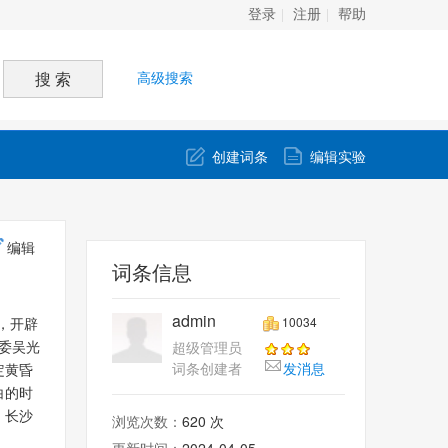
登录
注册
帮助
高级搜索
创建词条
编辑实验
编辑
词条信息
admin
10034
，开辟
超级管理员
委吴光
词条创建者
发消息
定黄昏
白的时
》长沙
浏览次数：
620 次