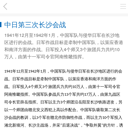
中日第三次长沙会战
1941年12月至1942年1月，中国军队与侵华日军在长沙地
区进行的会战。日军作战目标是牵制中国军队，以策应香港
和南洋方面的作战。日军投入4个师又3个旅团兵力共约10
万人，由第十一军司令官阿南惟畿指挥。
年
月至
年
月，中国军队与侵华日军在长沙地区进行的会
1941
12
1942
1
战。日军作战目标是牵制中国军队，以策应香港和南洋方面的作
战。日军投入
个师又
个旅团兵力共约
万人，由第十一军司令官
4
3
10
阿南惟畿指挥。中国军队参战兵力
个军共约
万人，由第九战区
13
17
司令长官薛岳指挥。日军以主力
个师团沿岳阳至长沙铁路进攻，另
3
以一个师团由赣北安义西犯上高以作配合。中国军队吸取第二次长
沙会战的教训，以
个军在赣北作防御性作战，而以主力
个军投入
3
10
湘北新墙河、长沙主战场，并采
后退决战
，
争取外翼
的方针，诱
“
”
“
”