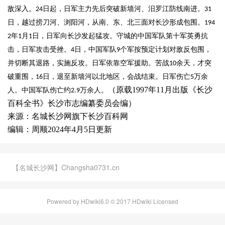
敌深入。
日起，日军主力先后突破新墙河、汨罗江防线南进。
24
31
日，越过捞刀河、浏阳河，从南、东、北三面对长沙形成包围。
194
年
月
日，日军向长沙发起猛攻。守城的中国军队第十军英勇抗
2
1
1
击，日军攻击受挫。
日，中国军队
个军按预定计划对敌反包围，
4
9
并切断其退路，实施反攻。日军依靠空军援助。苦战
余天，才突
10
破重围，
日，退至新墙河以北地区，会战结束。日军伤亡
万余
16
5
（原载1997年11月出版《长沙
人。中国军队伤亡约
万余人。
2.9
百科全书》长沙市志编纂委员会编）
来源：名城长沙网旗下长沙百科网
编辑：周顺2024年4月5日更新
【名城长沙网】Changsha0731.cn
Powered by HDwiki6.0 © 2017 HDwiki Licensed