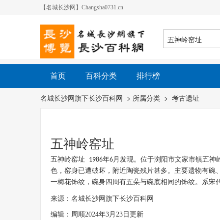
【名城长沙网】Changsha0731.cn
首页
百科分类
排行榜
名城长沙网旗下长沙百科网
> 所属分类 >
考古遗址
五神岭窑址
五神岭窑址
年
月发现。位于浏阳市文家市镇五神
1986
6
色，窑身已遭破坏，附近陶瓷残片甚多。主要遗物有碗
一梅花饰纹，碗身四周有五朵与碗底相同的饰纹。系宋
来源：名城长沙网旗下长沙百科网
编辑：周顺2024年3月23日更新