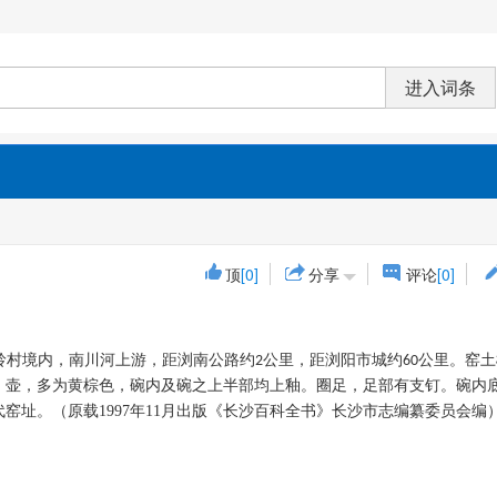
顶
[0]
分享
评论
[0]
岭村境内，南川河上游，距浏南公路约
公里，距浏阳市城约
公里。窑土
2
60
、壶，多为黄棕色，碗内及碗之上半部均上釉。圈足，足部有支钉。碗内
代窑址。
（原载1997年11月出版《长沙百科全书》长沙市志编纂委员会编