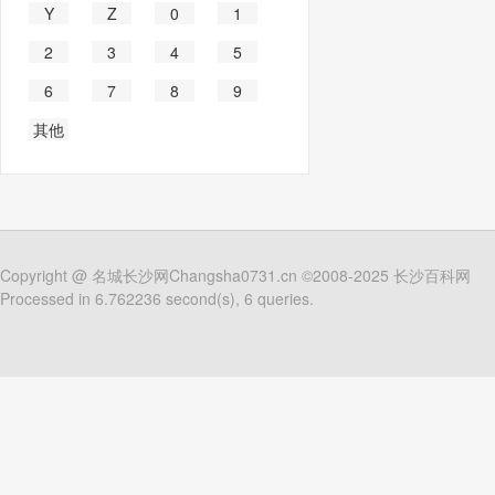
Y
Z
0
1
2
3
4
5
6
7
8
9
其他
Copyright @
名城长沙网Changsha0731.cn
©2008-2025
长沙百科网
Processed in 6.762236 second(s), 6 queries.