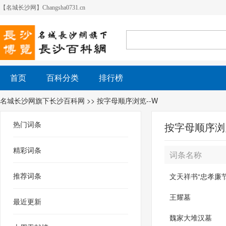
【名城长沙网】Changsha0731.cn
首页
百科分类
排行榜
名城长沙网旗下长沙百科网
>> 按字母顺序浏览--W
热门词条
按字母顺序浏览
精彩词条
词条名称
推荐词条
文天祥书“忠孝廉节
王耀墓
最近更新
魏家大堆汉墓