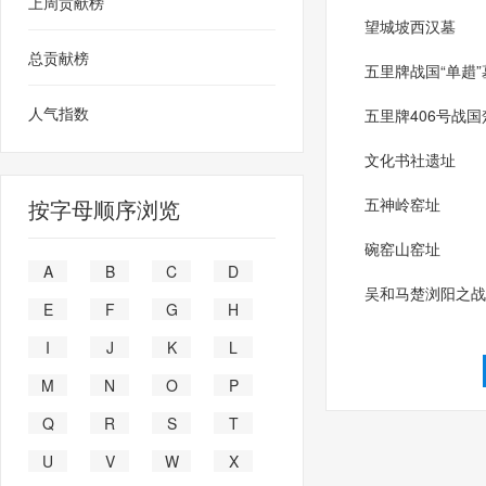
上周贡献榜
望城坡西汉墓
总贡献榜
五里牌战国“单趞”
人气指数
五里牌406号战国
文化书社遗址
按字母顺序浏览
五神岭窑址
碗窑山窑址
A
B
C
D
吴和马楚浏阳之战
E
F
G
H
I
J
K
L
M
N
O
P
Q
R
S
T
U
V
W
X