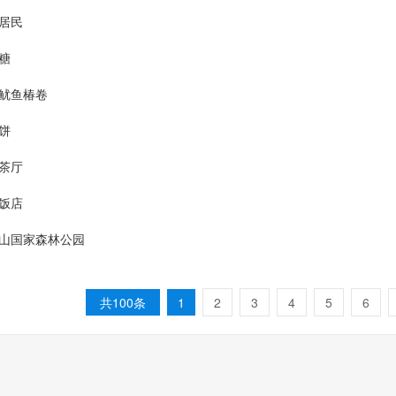
居民
糖
鱿鱼椿卷
饼
茶厅
饭店
山国家森林公园
共100条
1
2
3
4
5
6