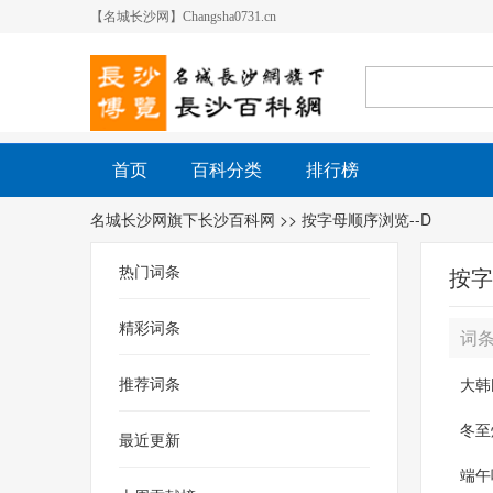
【名城长沙网】Changsha0731.cn
首页
百科分类
排行榜
名城长沙网旗下长沙百科网
>> 按字母顺序浏览--D
热门词条
按字
精彩词条
词
推荐词条
大韩
冬至
最近更新
端午