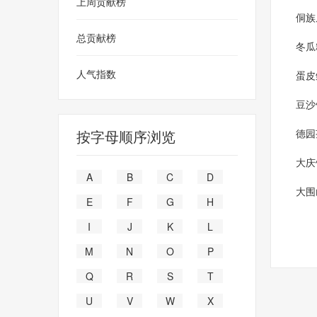
上周贡献榜
侗族
总贡献榜
冬瓜
人气指数
蛋皮
豆沙
按字母顺序浏览
德园
大庆
A
B
C
D
大围
E
F
G
H
I
J
K
L
M
N
O
P
Q
R
S
T
U
V
W
X