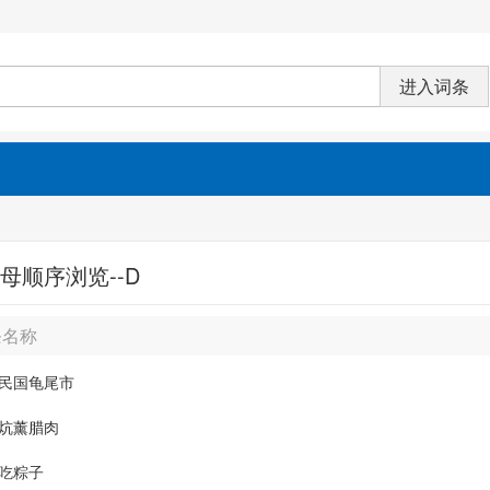
母顺序浏览--D
条名称
民国龟尾市
炕薰腊肉
吃粽子