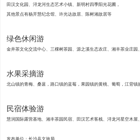
田汉文化园、浔龙河生态艺术小镇、新明村四季阳光花圃，
其他景点有杨开慧纪念馆、许光达故居、陈树湘故居等
绿色休闲游
金井茶文化交流中心、三棵树茶园、源之溪生态农庄、湘丰茶业庄园
水果采摘游
北山镇的青梅、桑葚，路口镇的蓝莓，果园镇的黄桃、葡萄，江背镇
民宿体验游
慧润国际露营基地、湘丰茶园民宿、田汉艺术客栈、浔龙河星空木屋
发布单位：长沙县文旅局