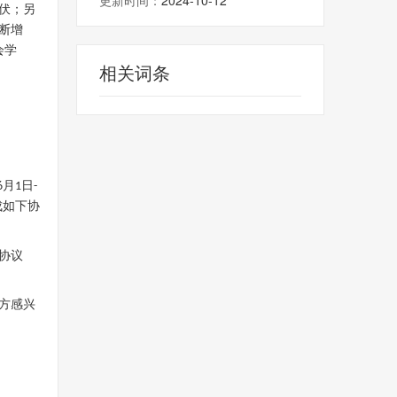
更新时间：
2024-10-12
伏；另
断增
会学
相关词条
月
日
6
1
-
成如下协
协议
方感兴