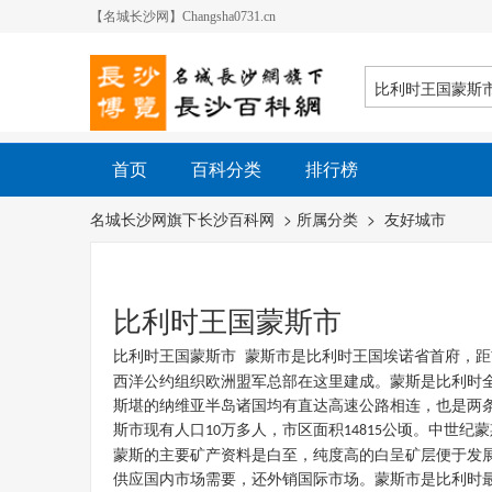
【名城长沙网】Changsha0731.cn
首页
百科分类
排行榜
名城长沙网旗下长沙百科网
> 所属分类 >
友好城市
比利时王国蒙斯市
比利时王国蒙斯市
蒙斯市是比利时王国埃诺省首府，距
西洋公约组织欧洲盟军总部在这里建成。蒙斯是比利时
斯堪的纳维亚半岛诸国均有直达高速公路相连，也是两
斯市现有人口
万多人，市区面积
公顷。中世纪蒙
10
14815
蒙斯的主要矿产资料是白至，纯度高的白呈矿层便于发
供应国内市场需要，还外销国际市场。蒙斯市是比利时