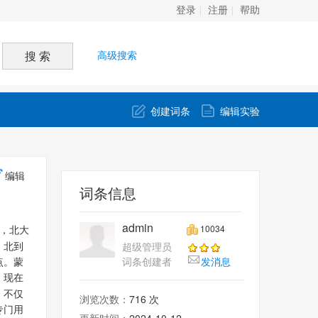
登录
注册
帮助
高级搜索
创建词条
编辑实验
编辑
词条信息
admin
10034
，北大
超级管理员
，北到
词条创建者
发消息
点。蒙
，现在
，不仅
浏览次数：
716 次
专门用