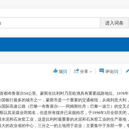
顶
[0]
分享
评论
[0]
首都布鲁塞尔
公里。蒙斯在比利时乃至欧洲具有重要战路地位。
年
54
1976
全国银行最多的城市之一，蒙斯市是一个重要的交通枢纽，从南到意大利
条国际高速公路（巴黎一布鲁塞尔——阿姆斯牡丹；巴黎一波兰）的交叉
斯以其采煤业而闻名，但是所有煤井已采掘殆尽，于
年
月全部关闭
1996
3
展水泥和石灰窑工业，这是比利时最重要的水泥和石灰窑工业的生产基地
最大的农业省的中心，三分之一的土地用于农业；主要集中于东部一带，