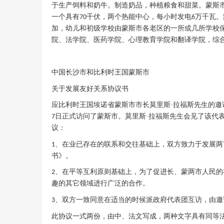
于生产饲料和奶牛。制造奶品，种植粮食和甜菜。蒙斯
一个具有
千伏，两个热能中心，每小时发电
万千瓦。
70
6
加，幼儿和初级学校由蒙斯市各老区的一所或几所学校
院、法学院、医药学院、心理教育学院和翻译学院，综
中国长沙市和比利时王国蒙斯市
关于发展友好关系协议书
应比利时王国埃诺省蒙斯市市长莫里斯
·拉福斯先生的
日正式访问了蒙斯市。莫里斯·拉福斯先生会见了该代
7
议：
、在业已存在的联系和交往基础上，双方致力于发展两
1
书》。
、在平等互利原则基础上，为了促进长、蒙两市人民的
2
趣的其它领域进行广泛的合作。
、双方一致同意在适当的时候派政府代表团互访，由邀
3
此协议一式两份，由中、法文写成，两种文字具有同等