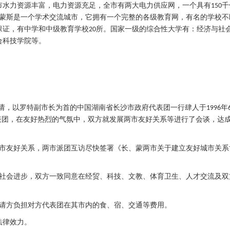
市水力资源丰富，电力资源充足，全市有两大电力供应网，一个具有
千
150
蒙斯是一个学术交流城市，它拥有一个完整的各级教育网，有名的学校不
保证，有中学和中级教育学校
所。国家一级的综合性大学有：经济与社
20
合科技学院等。
邀请，以罗特副市长为首的中国湖南省长沙市政府代表团一行肆人于
年
1996
表团，在友好热烈的气氛中，双方就发展两市友好关系等进行了会谈，达
市友好关系，两市派团互访尽快签署《长、蒙两市关于建立友好城市关系
社会进步，双方一致同意在经贸、科技、文教、体育卫生、人才交流及双
请方负担对方代表团在其市内的食、宿、交通等费用。
法律效力。