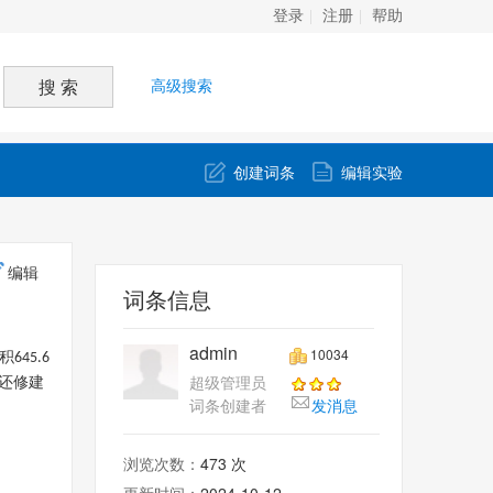
登录
注册
帮助
高级搜索
创建词条
编辑实验
编辑
词条信息
admin
10034
积
645.6
超级管理员
还修建
词条创建者
发消息
浏览次数：
473 次