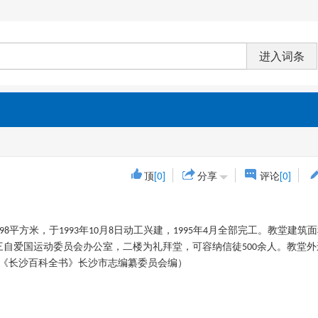
顶
[0]
分享
评论
[0]
平方米，于
年
月
日动工兴建，
年
月全部完工。教堂建筑面
98
1993
10
8
1995
4
三自爱国运动委员会办公室，二楼为礼拜堂，可容纳信徒
余人。教堂外
500
出版《长沙百科全书》长沙市志编纂委员会编）