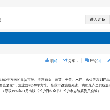
顶
[0]
分享
评论
[0]
平方米的集贸市场。主营肉食、蔬菜、干货、水产、禽蛋等农副产品
1500
西宫酒家”，营业面积
平方米。是我市设施最先进、功能最齐全的综合
540
。
（原载1997年11月出版《长沙百科全书》长沙市志编纂委员会编）