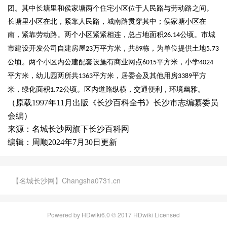
团。其中长塘里和侯家塘两个住宅小区位于人民路与劳动路之间。
长塘里小区在北，紧靠人民路，城南路贯穿其中；侯家塘小区在
南，紧靠劳动路。两个小区紧紧相连，总占地面积
公顷。市城
26.14
市建设开发公司自建房屋
万平方米，共
栋，为单位提供土地
23
89
5.73
公顷。两个小区内公建配套设施有商业网点
平方米，小学
6015
4024
平方米，幼儿园两所共
平方米，居委会及其他用房
平方
1363
3389
米，绿化面积
公顷。区内道路纵横，交通便利，环境幽雅。
1.72
（原载1997年11月出版《长沙百科全书》长沙市志编纂委员
会编）
来源：名城长沙网旗下长沙百科网
编辑：周顺2024年7月30日更新
【名城长沙网】Changsha0731.cn
Powered by HDwiki6.0 © 2017 HDwiki Licensed