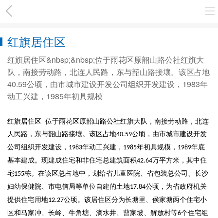
红旗居住区
红旗居住区&nbsp;&nbsp;位于雨花区原韶山路公社红旗大
队，南接劳动路，北连人民路，东与韶山路接壤。该区占地
40.59公顷，由市城市建设开发公司组织开发建设，1983年
动工兴建，1985年初具规模
红旗居住区
位于雨花区原韶山路公社红旗大队，南接劳动路，北连
人民路，东与韶山路接壤。该区占地
公顷，由市城市建设开发
40.59
公司组织开发建设，
年动工兴建，
年初具规模，
年底
1983
1985
1989
基本建成。现建成住宅和非住宅总建筑面积
万平方米，其中住
42.64
宅
栋。在该区总占地中，划给省儿童医院、省包装总公司、长沙
155
妇幼保健院、市电信局等单位自建的土地
公顷，为省政府机关
17.84
提供住宅用地
公顷。该居住区分为长塘里、侯家塘两个住宅小
12.27
区和马家冲、长岭、牛角塘、滴水井、曹家坡、解放村等
个住宅组
6