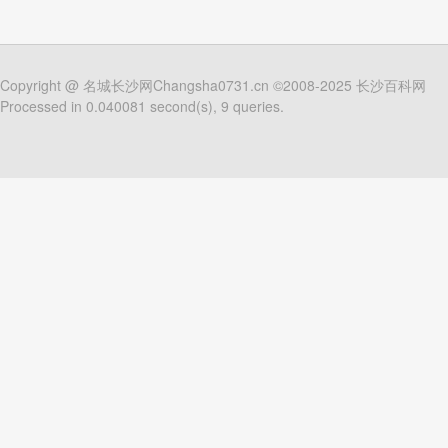
Copyright @
名城长沙网Changsha0731.cn
©2008-2025
长沙百科网
Processed in 0.040081 second(s), 9 queries.